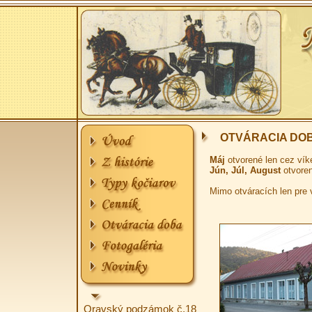
OTVÁRACIA DO
Máj
otvorené len cez vík
Jún, Júl, August
otvoren
Mimo otváracích len pre 
Oravský podzámok č.18